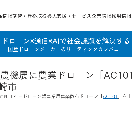
品情報
講習・資格取得
導入支援・サービス
企業情報
採用情報
ドローン×通信×AIで社会課題を解決する
国産ドローンメーカーのリーディングカンパニー
催農機展に農業ドローン「AC10
崎市
展にNTTイードローン製農業用農薬散布ドローン「
AC101
」を出