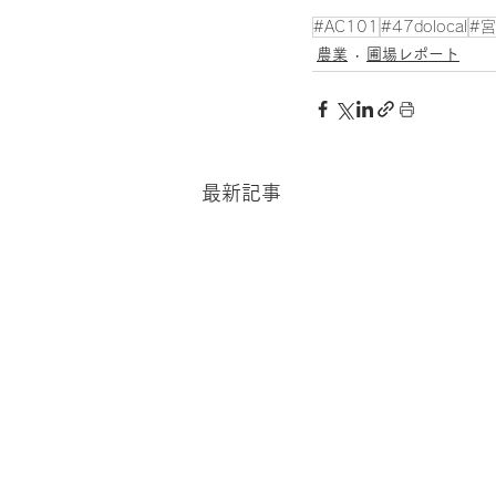
#AC101
#47dolocal
#
農業
圃場レポート
最新記事