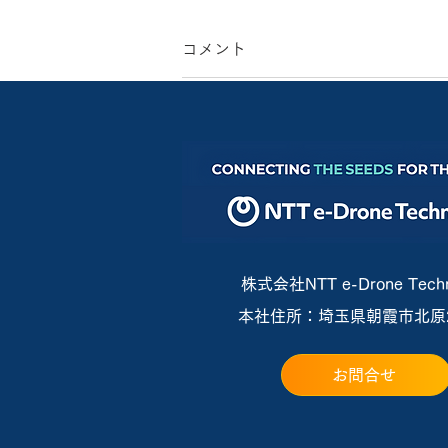
コメント
コメントを追加…
新型鳥獣害対策機「BB102」
向け『定額保守サービス』を
提供開始
株式会社NTT e-Drone Techn
本社住所：埼玉県朝霞市北原2-
お問合せ