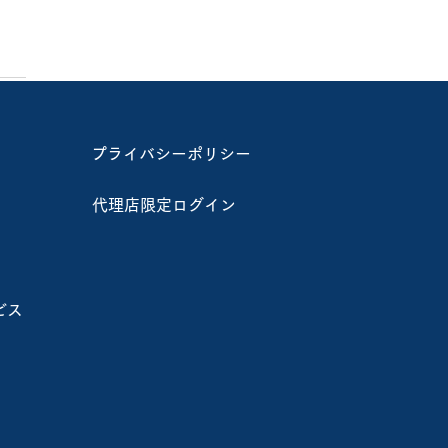
プライバシーポリシー
代理店限定ログイン
付終了～【2/2北海道夕
山町】E.R.T.S.農業コ
 インストラクター認定会
ビス