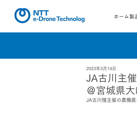
ホーム
製
2023年3月14日
JA古川主
＠宮城県大
JA古川様主催の農機