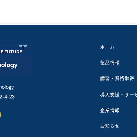
ホーム
製品情報
農業用ドローンの吐出量が従
～受
来比約2倍に！ 防除の効率化
張郡栗
講習・資格取得
やいも類・ねぎ類への対応を
ース
ology
導入支援・サー
4-23
実現！
開催
企業情報
お知らせ