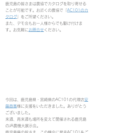
鹿児島の皆さまは農協でカタログを取り寄せる
ことが可能です。お近くの農協で「
AC101のカ
タログ
」をご所望ください。
また、デモ会もお一人様からでも駆け付けま
す。お気軽に
お問合せ
ください。
今回は、鹿児島県・宮崎県のAC101の代理店
安
藤商事
様に支援をいただきました。ありがとう
ございました。
来週、再来週も場所を変えて開催される鹿児島
のJA農機大展示会。
鹿児島県の皆さま、この機会に是非AC101をご