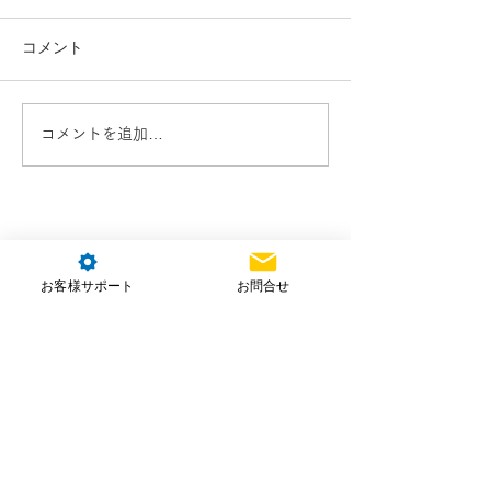
コメント
コメントを追加…
お客様サポート
お問合せ
株式会社NTT e-Drone Technology
本社住所：埼玉県朝霞市北原2-4-23