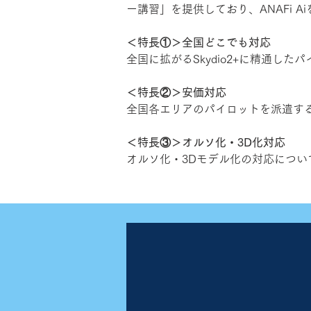
ー講習」を提供しており、ANAFi
＜特長①＞全国どこでも対応
全国に拡がるSkydio2+に精通
＜特長②＞安価対応
全国各エリアのパイロットを派遣す
＜特長③＞オルソ化・3D化対応
オルソ化・3Dモデル化の対応につ