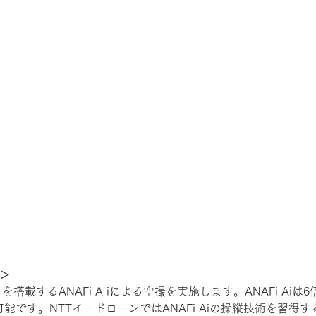
＞
を搭載するANAFi A iによる空撮を実施します。ANAFi A
です。NTTイードローンではANAFi Aiの操縦技術を習得す