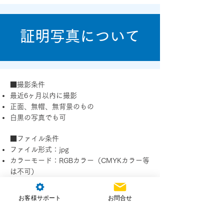
証明写真について
■撮影条件
最近6ヶ月以内に撮影
正面、無帽、無背景のもの
白黒の写真でも可
■ファイル条件
ファイル形式：jpg
カラーモード：RGBカラー（CMYKカラー等
は不可）
ファイルサイズ：20KB～7MB
ピクセルサイズ：幅480～6000ピクセル、高
お客様サポート
お問合せ
さ480～6000ピクセル