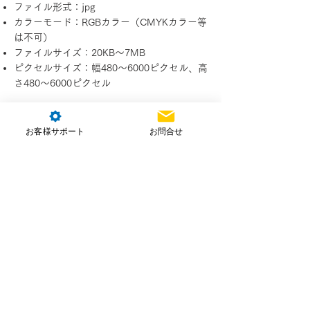
ファイル形式：jpg
カラーモード：RGBカラー（CMYKカラー等
は不可）
ファイルサイズ：20KB～7MB
ピクセルサイズ：幅480～6000ピクセル、高
さ480～6000ピクセル
お客様サポート
お問合せ
※画像編集ソフトで加工された画像など
は、受け付けできない場合があります。
※上記条件に満たない写真をお送りいた
だいた場合でも認定証発行は可能です
が、画質が粗くなること等がありますの
でご了承ください。