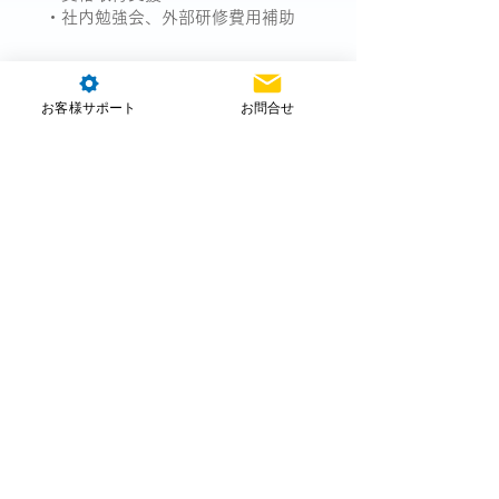
・社内勉強会、外部研修費用補助
お客様サポート
お問合せ
WANTED
求める人物像
こんな方と一緒に働きたいと思っています
1
「尊重」し、集合知を高める専門家
自身のスキルにプライドを持ちつつ、異なる