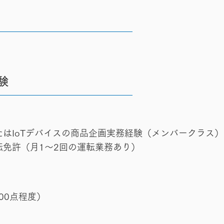
験
はIoTデバイスの商品企画実務経験（メンバークラス）
転免許（月1〜2回の運転業務あり）
700点程度）