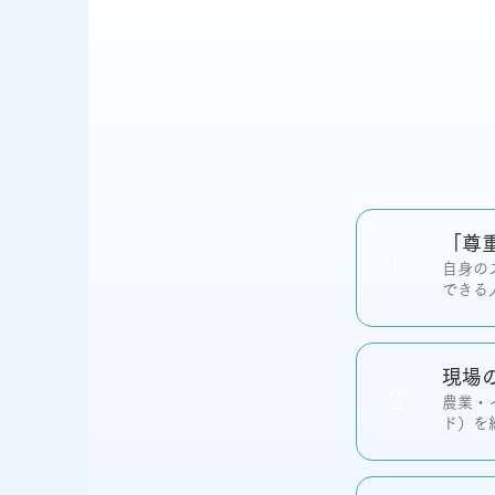
「尊
1
自身の
できる
現場
2
農業・
ド）を