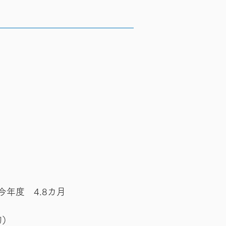
円
年度 4.8カ月
均）