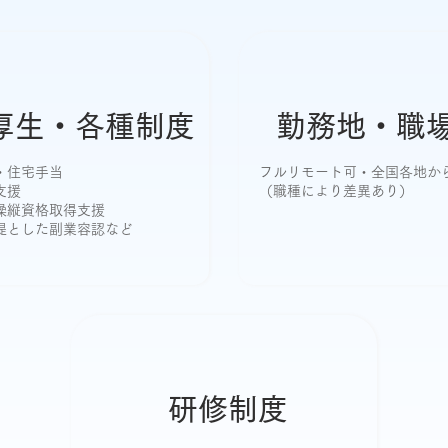
厚生・各種制度
勤務地・職
・住宅手当
フルリモート可・全国各地か
支援
（職種により差異あり）
操縦資格取得支援
提とした副業容認など
研修制度