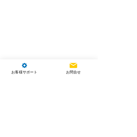
お客様サポート
お問合せ
株式会社NTT e-Drone Technology
本社住所：埼玉県朝霞市北原2-4-23