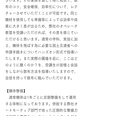
ざいます。その業務を通じて得た知見で、散
布のコツ、安全確保、効率化について、レク
チャーさせていただくことが可能です。同じ
機材を使用しても準備等によっては効率や成
果に大きく差が出るため、弊社のオペレータ
教習を受講いただければ、その差を感じてい
ただけると思います。通常の学科、実技に加
え、機体を飛ばす為に必要な国土交通省への
申請手続きについてハンズオン形式で指導い
たします。また実際の圃場を前に、ここはど
のように撒くのか？を、受講生の皆様と会話
をしながら散布方法を指導いたしますので、
自信を持って散布に臨んでいただけます。
【機体整備】
通常機体は1年ごとに定期整備をして運用
する体制になっております。併設する弊社オ
ートモーティブ部門で培った圧倒的な整備力