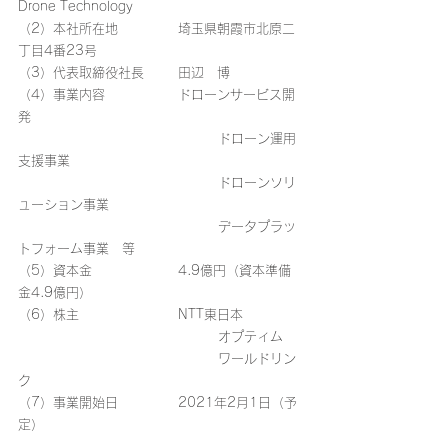
Drone Technology
（2）本社所在地　		埼玉県朝霞市北原二
丁目4番23号
（3）代表取締役社長　	田辺 博
（4）事業内容		ドローンサービス開
発
					ドローン運用
支援事業
					ドローンソリ
ューション事業
					データプラッ
トフォーム事業 等
（5）資本金			4.9億円（資本準備
金4.9億円）
（6）株主			NTT東日本
					オプティム
					ワールドリン
ク
（7）事業開始日		2021年2月1日（予
定）