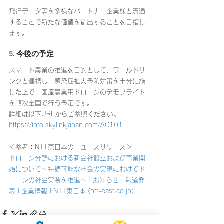
飛行データ等を多様なパートナー企業様と流通
することで新たな価値を創出することを目指し
ます。
5. 今後の予定
スマート農業の推進を目的として、ワールドリ
ンクと連携し、感染症拡大予防対策を十分に施
した上で、国産農業用ドローンのデモフライト
を順次全国で行う予定です。
詳細は以下URLからご参照ください。
https://info.skylinkjapan.com/AC101
＜参考：NTT東日本のニュースリリース＞
ドローン分野における新会社設立および事業開
始について～持続可能な社会の実現にむけてド
ローンの社会実装を推進～ | お知らせ・報道発
表 | 企業情報 | NTT東日本 (ntt-east.co.jp)