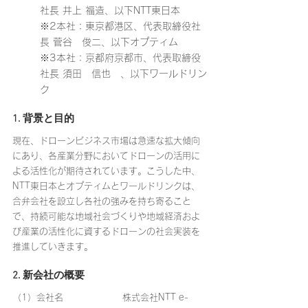
社長 井上 福造、以下NTT東日本
※2本社：東京都港区、代表取締役社
長 菅谷 俊二、以下オプティム
※3本社：京都府京都市、代表取締役
社長 須田 信也 、以下ワールドリン
ク
1. 背景と目的
現在、ドローンビジネス市場は急速な拡大傾向
にあり、各産業分野においてドローンの活用に
よる活性化が期待されています。こうした中、
NTT東日本とオプティムとワールドリンクは、
合弁会社を設立し各社の強みを持ち寄ること
で、持続可能な地域社会づくりや地域経済およ
び産業の活性化に資するドローンの社会実装を
推進していきます。
2. 新会社の概要
（1）会社名			株式会社NTT e-