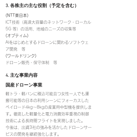
3. 各株主の主な役割（予定を含む）
(NTT東日本)
ICT技術（高速大容量のネットワーク・ローカル
5G 等）の活用、地域のニーズの収集等
(オプティム)
AIをはじめとするドローンに関わるソフトウェ
ア開発 等
(ワールドリンク)
ドローン販売・保守体制 等
4. 主な事業内容
国産ドローン事業
軽トラ・軽バンに積込可能且つ女性一人でも運
搬可能等の日本の利用シーンにフォーカスした
ペイロード4kg～8kgの産業用中型機を提供しま
す。徹底した軽量化と電力消費効率重視の制御
技術による長時間フライトを実現しました。
今後は、出資3社の強みを活かしたドローンサー
ビスの開発を継続強化します。