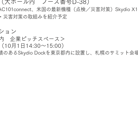
（大ホール内　ブース番号D-38）
101connect、米国の最新機種（点検／災害対策）Skydio 
・災害対策の取組みを紹介予定
ション
内　企業ピッチスペース＞
0月1日14:30～15:00）
のあるSkydio Dockを東京都内に設置し、札幌のサミット