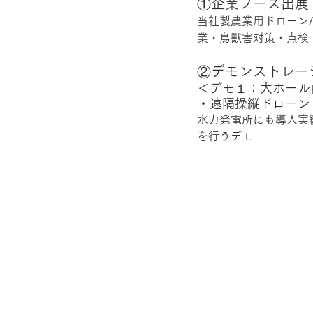
①企業ブース出展
当社製農業用ドローンAC
業・鳥獣害対策・点検
②デモンストレー
＜デモ１：大ホール
・遠隔操縦ドローン（1
水力発電所にも導入実績
を行うデモ