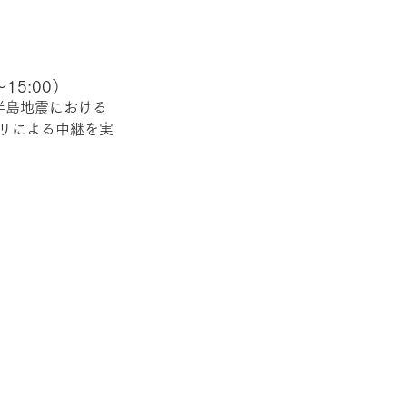
5:00）
登半島地震における
プリによる中継を実