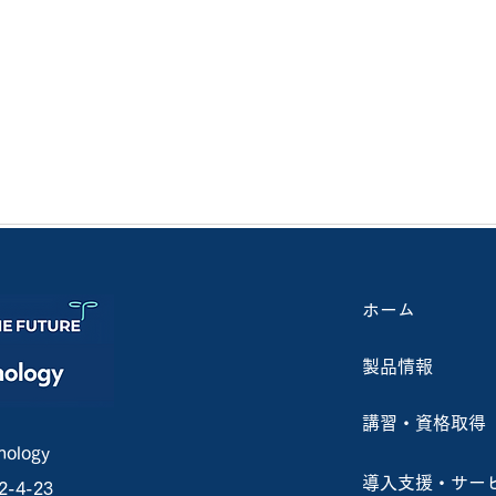
ホーム
製品情報
「下水道展 ’26東京」 に出展
ドロ
します
でハ
講習・資格取得
証
ology
導入支援・サー
4-23