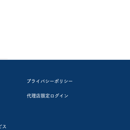
プライバシーポリシー
代理店限定ログイン
ーンによる遮熱資材散布
ウスの夏季高温対策を実
ビス