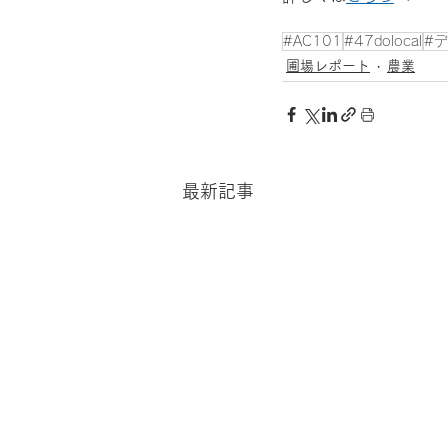
#AC101
#47dolocal
#
圃場レポート
農業
最新記事