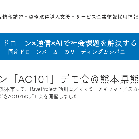
品情報
講習・資格取得
導入支援・サービス
企業情報
採用情報
ドローン×通信×AIで社会課題を解決する
国産ドローンメーカーのリーディングカンパニー
ン「AC101」デモ会＠熊本県
熊本市にて、RaveProject 請川氏／ママミーアキャット／
だき
AC101のデモ会を開催しました