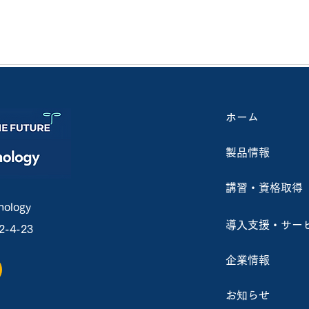
ホーム
製品情報
農業用ドローンの吐出量が従
～受
来比約2倍に！ 防除の効率化
張郡栗
講習・資格取得
やいも類・ねぎ類への対応を
ース
ology
導入支援・サー
4-23
実現！
開催
企業情報
お知らせ