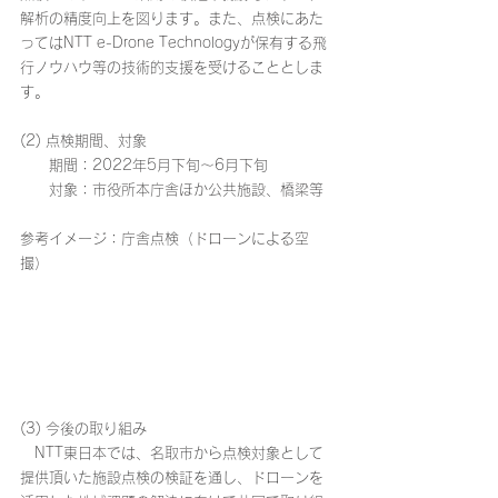
解析の精度向上を図ります。また、点検にあた
ってはNTT e-Drone Technologyが保有する飛
行ノウハウ等の技術的支援を受けることとしま
す。
(2) 点検期間、対象
　　期間：2022年5月下旬～6月下旬
　　対象：市役所本庁舎ほか公共施設、橋梁等
参考イメージ：庁舎点検（ドローンによる空
撮）
(3) 今後の取り組み
　NTT東日本では、名取市から点検対象として
提供頂いた施設点検の検証を通し、ドローンを