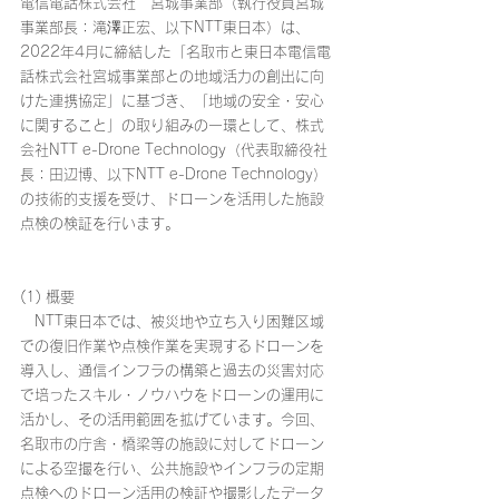
電信電話株式会社　宮城事業部（執行役員宮城
事業部長：滝澤正宏、以下NTT東日本）は、
2022年4月に締結した「名取市と東日本電信電
話株式会社宮城事業部との地域活力の創出に向
けた連携協定」に基づき、「地域の安全・安心
に関すること」の取り組みの一環として、株式
会社NTT e-Drone Technology（代表取締役社
長：田辺博、以下NTT e-Drone Technology）
の技術的支援を受け、ドローンを活用した施設
点検の検証を行います。
(1) 概要
　NTT東日本では、被災地や立ち入り困難区域
での復旧作業や点検作業を実現するドローンを
導入し、通信インフラの構築と過去の災害対応
で培ったスキル・ノウハウをドローンの運用に
活かし、その活用範囲を拡げています。今回、
名取市の庁舎・橋梁等の施設に対してドローン
による空撮を行い、公共施設やインフラの定期
点検へのドローン活用の検証や撮影したデータ