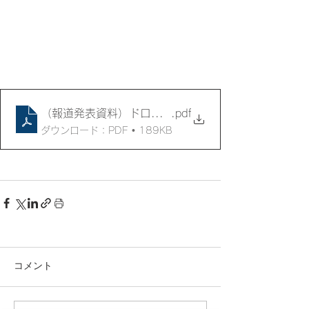
（報道発表資料）ドローンを活用した施設点検の検証
.pdf
ダウンロード：PDF • 189KB
コメント