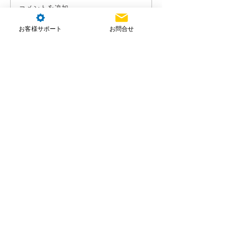
コメントを追加…
お客様サポート
お問合せ
株式会社NTT e-Drone Technology
本社住所：埼玉県朝霞市北原2-4-23
お問合せ