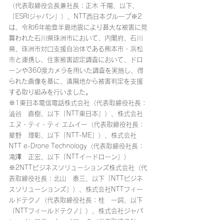
（代表取締役会長兼社長：正木 千陽、以下、
「ESRIジャパン」）、NTT西日本グループ※2
は、令和6年能登半島地震により甚大な被害に見
舞われた石川県珠洲市において、内閣府、石川
県、珠洲市対口支援自治体である熊本市・浜松
市と連携し、住家被害認定調査において、ドロ
ーンや360度カメラを用いた調査を実施し、得
られた画像を基に、遠隔地から被害判定を支援
する取り組みを行いました。
※1東日本電信電話株式会社（代表取締役社長：
澁谷 直樹、以下「NTT東日本」）、株式会社
エヌ・ティ・ティ エムイー（代表取締役社長：
星野 理彰、以下「NTT-ME」）、株式会社
NTT e-Drone Technology（代表取締役社長：
滝澤 正宏、以下「NTTイードローン」）
※2NTTビジネスソリューションズ株式会社（代
表取締役社長：北山 泰三、以下「NTTビジネ
スソリューションズ」）、株式会社NTTフィー
ルドテクノ（代表取締役社長：桂 一詞、以下
「NTTフィールドテクノ」）、株式会社ジャパ