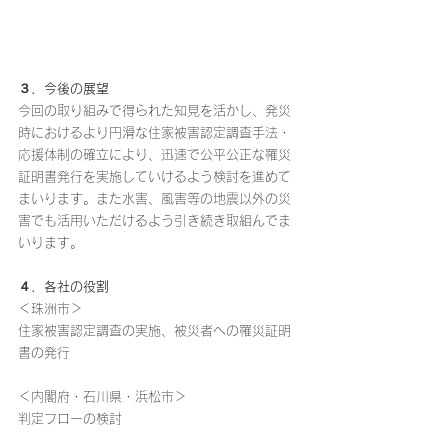
３．今後の展望
今回の取り組みで得られた知見を活かし、発災
時におけるより円滑な住家被害認定調査手法・
応援体制の確立により、迅速で公平公正な罹災
証明書発行を実施していけるよう検討を進めて
まいります。また水害、風害等の地震以外の災
害でも活用いただけるよう引き続き取組んでま
いります。
４．各社の役割
＜珠洲市＞
住家被害認定調査の実施、被災者への罹災証明
書の発行
＜内閣府・石川県・浜松市＞
判定フローの検討