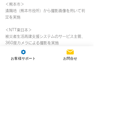
＜熊本市＞
遠隔地（熊本市役所）から撮影画像を用いて判
定を実施
＜NTT東日本＞
被災者生活再建支援システムのサービス主管、
360度カメラによる撮影を実施
＜NTT-ME＞
お客様サポート
お問合せ
珠洲市にてドローンによる空撮、360度カメラ
による撮影を実施
遠隔地（NTT-ME オンサイトオペレーションセ
ンタ）から撮影画像を用いて判定を支援
＜NTTイードローン＞
珠洲市にてドローンによる空撮
＜ESRIジャパン＞
被災者生活再建支援システム共同開発事業者、
建物被害認定調査モバイルシステム開発、GISツ