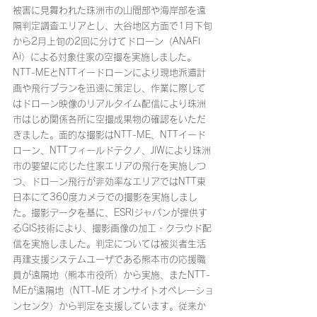
被害に見舞われた珠洲市の山間部や海岸部を遠
隔判定調査エリアとし、大谷地区方面で1月下旬
から2月上旬の2回に分けてドローン（ANAFI 
Ai）による対象住家の空撮を実施しました。
NTT-MEとNTTイードローンにより現地派遣計
画や飛行プランを迅速に策定し、作業に際して
はドローン映像のリアルタイム配信により珠洲
市はじめ関係各所に空撮成果物の確認をいただ
きました。面的な撮影はNTT-ME、NTTイード
ローン、NTTフィールドテクノ、JIWにより珠洲
市の要望に応じた住家エリアの飛行を実施しつ
つ、ドローン飛行が非効率なエリアではNTT東
日本にて360度カメラでの撮影を実施しまし
た。撮影データを基に、ESRIジャパンが提供す
るGIS技術により、撮影画像の加工・クラウド配
信を実施しました。判定については被災者生活
再建支援システムユーザである熊本市の応援職
員が遠隔地（熊本市役所）から実施、またNTT-
MEが遠隔地（NTT-ME オンサイトオペレーショ
ンセンタ）から判定を支援しています。従来か