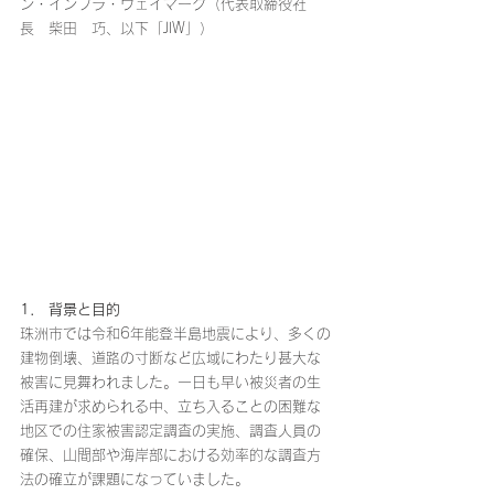
ン・インフラ・ウェイマーク（代表取締役社
長 柴田 巧、以下「JIW」）
1． 背景と目的
珠洲市では令和6年能登半島地震により、多くの
建物倒壊、道路の寸断など広域にわたり甚大な
被害に見舞われました。一日も早い被災者の生
活再建が求められる中、立ち入ることの困難な
地区での住家被害認定調査の実施、調査人員の
確保、山間部や海岸部における効率的な調査方
法の確立が課題になっていました。