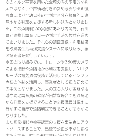
らのオルソ写真を用いた全壊のみの限定的な判
定ではなく、位置情報付きの斜め写真や360度
写真により全壊以外の全判定区分を網羅的に遠
隔地から判定を支援する新しい試みとなりまし
た。この遠隔判定の実施にあたり内閣府、石川
県と連携し調査フローや判定手法の検討を進め
てまいりました。それらの調査画像・判定結果
を被災者生活再建支援システムに取り込み、罹
災証明書を発行しています。
今回の取り組みでは、ドローンや360度カメラ
による撮影や遠隔地から判定を支援し、NTTグ
ループの電気通信役務で活用しているインフラ
点検の体制を活用し、事業者として担う初めて
の事例となりました。人の立ち入りが困難な地
域や現地調査員の確保が困難な場合でも遠隔地
から判定を支援できることや応援職員は現地に
行かずに自庁で遠隔判定できることが明らかに
なりました。
また画像撮影や被害認定の支援を事業者にアウ
トソースすることで、迅速で公正公平な住家被
害認定調査、罹災証明書発行が可能となりまし