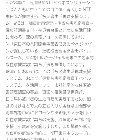
2023年に、石川県がNTTビジネスソリューショ
ンズとともに県下全ての自治体へ導入したNTT
東日本が提供する「被災者生活再建支援システ
ム」※3は、調査計画策定～住家被害認定調査～
罹災証明書交付～被災者台帳といった生活再建
に関わる一連の業務フローを提供しており、
NTT東日本の共同開発事業者であるESRIジャパ
ンが提供している「建物被害認定調査モバイル
システム」※4を用いたモバイル端末での効率的
な住家被害認定調査手法も提供しています。
珠洲市においては、この「被災者生活再建支援
システム」および「建物被害認定調査モバイル
システム」を活用しつつ、より効率的な住家被
害認定調査の実施、迅速な罹災証明書発行、一
日も早い被災者の生活再建を実現するため、道
路の寸断などで人の立ち入りが困難な山間部や
海岸部を中心にドローンや360度カメラを用い
た住家被害認定調査の実施、遠隔地から判定を
支援する試みを実施しました。また職員の膨大
な負担の軽減を目的に、NTT東日本グループに