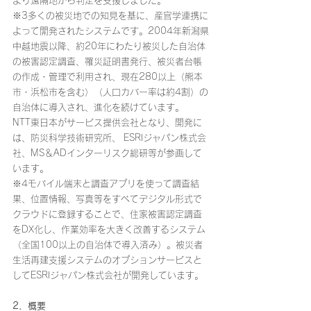
より遠隔地から判定を支援しました。
※3多くの被災地での知見を基に、産官学連携に
よって開発されたシステムです。2004年新潟県
中越地震以降、約20年にわたり被災した自治体
の被害認定調査、罹災証明書発行、被災者台帳
の作成・管理で利用され、現在280以上（熊本
市・浜松市を含む）（人口カバー率は約4割）の
自治体に導入され、進化を続けています。
NTT東日本がサービス提供会社となり、開発に
は、防災科学技術研究所、 ESRIジャパン株式会
社、MS＆ADインターリスク総研等が参画して
います。
※4モバイル端末と調査アプリを使って調査結
果、位置情報、写真等をすべてデジタル形式で
クラウドに登録することで、住家被害認定調査
をDX化し、作業効率を大きく改善するシステム
（全国100以上の自治体で導入済み）。被災者
生活再建支援システムのオプションサービスと
してESRIジャパン株式会社が開発しています。
2．概要