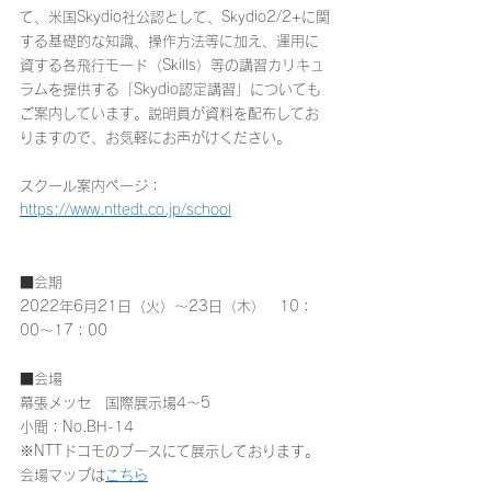
て、米国Skydio社公認として、Skydio2/2+に関
する基礎的な知識、操作方法等に加え、運用に
資する各飛行モード（Skills）等の講習カリキュ
ラムを提供する「Skydio認定講習」についても
ご案内しています。説明員が資料を配布してお
りますので、お気軽にお声がけください。
スクール案内ページ：
https://www.nttedt.co.jp/school
■会期
2022年6月21日（火）～23日（木）　10：
00～17：00
■会場
幕張メッセ　国際展示場4～5
小間：No.BH-14
※NTTドコモのブースにて展示しております。
会場マップは
こちら