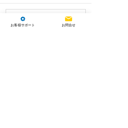
コメントを追加…
お客様サポート
お問合せ
株式会社NTT e-Drone Technology
本社住所：埼玉県朝霞市北原2-4-23
お問合せ