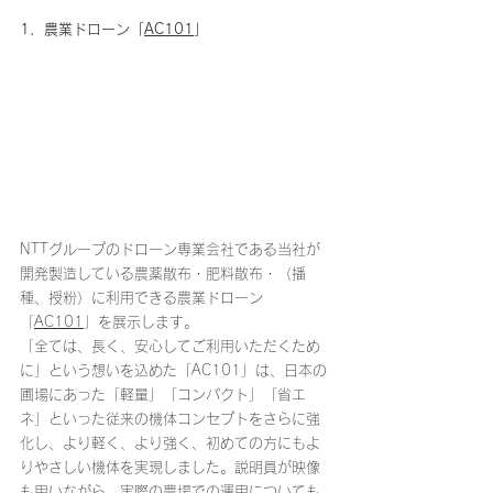
1．農業ドローン「
AC101
」
NTTグループのドローン専業会社である当社が
開発製造している農薬散布・肥料散布・（播
種、授粉）に利用できる農業ドローン
「
AC101
」を展示します。
「全ては、長く、安心してご利用いただくため
に」という想いを込めた「AC101」は、日本の
圃場にあった「軽量」「コンパクト」「省エ
ネ」といった従来の機体コンセプトをさらに強
化し、より軽く、より強く、初めての方にもよ
りやさしい機体を実現しました。説明員が映像
も用いながら、実際の農場での運用についても