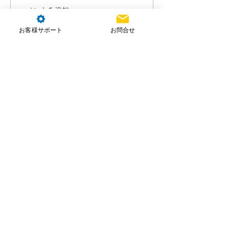
コメントを追加…
お客様サポート
お問合せ
株式会社NTT e-Drone Technology
本社住所：埼玉県朝霞市北原2-4-23
お問合せ