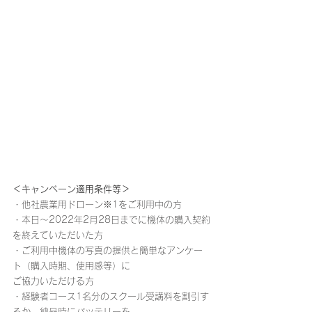
＜キャンペーン適用条件等＞
・他社農業用ドローン※1をご利用中の方
・本日～2022年2月28日までに機体の購入契約
を終えていただいた方
・ご利用中機体の写真の提供と簡単なアンケー
ト（購入時期、使用感等）に
ご協力いただける方
・経験者コース1名分のスクール受講料を割引す
るか、納品時にバッテリーを