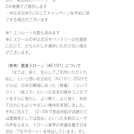
2本無償でご提供します
・申込状況※2に応じてキャンペーンを早めに終
了する場合がございます
※1 エンルート社製も含みます
※2 スクールの申込状況やバッテリーの在庫数
に応じて、どちらかしか選択いただけない場合
がございます。
（参考）農業ドローン「AC101」について
　「全ては、長く、安心してご利用いただくた
めに」という想いを込めた「AC101」2022モ
デルは、日本の圃場にあった「軽量」「コンパ
クト」「省エネ」といった従来の機体コンセプ
トをさらに強化し、より軽く、より強く、初め
ての方にもよりやさしい機体を実現しました。
それに加えて、「2~3年で部品供給が途絶えて
は農機具としては困る」といった多数のユーザ
の声をふまえ、ドローン業界の常識を覆す日本
初の「7年サポート」を保証しています。そし