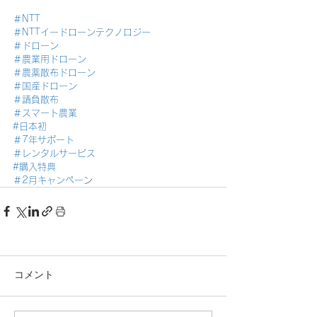
＃NTT
＃NTTイードローンテクノロジー
＃ドローン
＃農業用ドローン
＃農薬散布ドローン
＃国産ドローン
＃請負散布
＃スマート農業
#日本初
＃7年サポート
＃レンタルサービス
#購入特典
＃2月キャンペー
ン
コメント