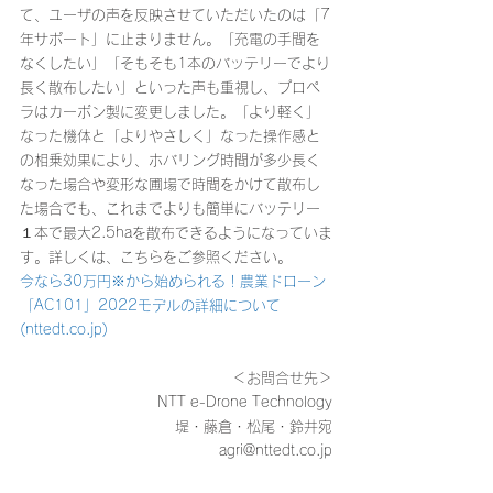
て、ユーザの声を反映させていただいたのは「7
年サポート」に止まりません。「充電の手間を
なくしたい」「そもそも1本のバッテリーでより
長く散布したい」といった声も重視し、プロペ
ラはカーボン製に変更しました。「より軽く」
なった機体と「よりやさしく」なった操作感と
の相乗効果により、ホバリング時間が多少長く
なった場合や変形な圃場で時間をかけて散布し
た場合でも、これまでよりも簡単にバッテリー
１本で最大2.5haを散布できるようになっていま
す。詳しくは、こちらをご参照ください。
今なら30万円※から始められる！農業ドローン
「AC101」2022モデルの詳細について 
(nttedt.co.jp)
＜お問合せ先＞
NTT e-Drone Technology
堤・藤倉・松尾・鈴井宛
agri@nttedt.co.jp