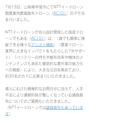
7月13日、山梨県甲斐市にてNTTイードローン
製農業用農薬散布ドローン「
AC101
」のデモ会
を行いました。
NTTイードローンが自ら設計開発した国産ドロ
ーンでもある「
AC101
」は、「誰でも簡単に操
縦できる様々な
アシスト機能
」「農業ドローン
業界に大きなインパクトをもたらした7年サポー
ト」「バッテリーの持ちや散布効率や機体のメ
ンテンナンスも含めた徹底的な農作業の省力化
への貢献」により、大きな注目を集めており、
約30名の方々にお集まりいただきました。
導入にむけた積極的なお問合せに加えて、人手
不足により適期防除が難しくなっている請負散
布についてのご質問もいただきました。
（NTTイードローンでは
請負散布も承っていま
す
）